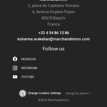
2, place du Capitaine Vincens
6, Avenue Eugène Payan
83670
Barjols
France
+33 4 94 86 10 86
koharine.arakelian@marchandimmo.com
Follow us
FACEBOOK
INSTAGRAM
YOUTUBE
Change cookies settings
Design by
Apimo™
©2026 Marchandimmo