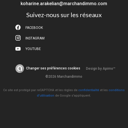
koharine.arakelian@marchandimmo.com
Suivez-nous sur les réseaux
FACEBOOK
INSTAGRAM
YOUTUBE
Changer ses préférences cookies
Design by
Apimo™
©2026 Marchandimmo
Ce site est protégé par reCAPTCHA et les règles de
confidentialité
et les
conditions
d'utilisation
de Google s'appliquent.