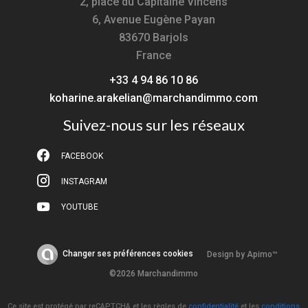
2, place du Capitaine Vincens
6, Avenue Eugène Payan
83670
Barjols
France
+33 4 94 86 10 86
koharine.arakelian@marchandimmo.com
Suivez-nous sur les réseaux
FACEBOOK
INSTAGRAM
YOUTUBE
Changer ses préférences cookies
Design by
Apimo™
©2026 Marchandimmo
Ce site est protégé par reCAPTCHA et les règles de
confidentialité
et les
conditions