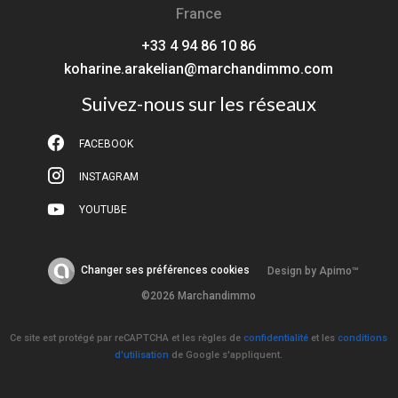
France
+33 4 94 86 10 86
koharine.arakelian@marchandimmo.com
Suivez-nous sur les réseaux
FACEBOOK
INSTAGRAM
YOUTUBE
Changer ses préférences cookies
Design by
Apimo™
©2026 Marchandimmo
Ce site est protégé par reCAPTCHA et les règles de
confidentialité
et les
conditions
d'utilisation
de Google s'appliquent.