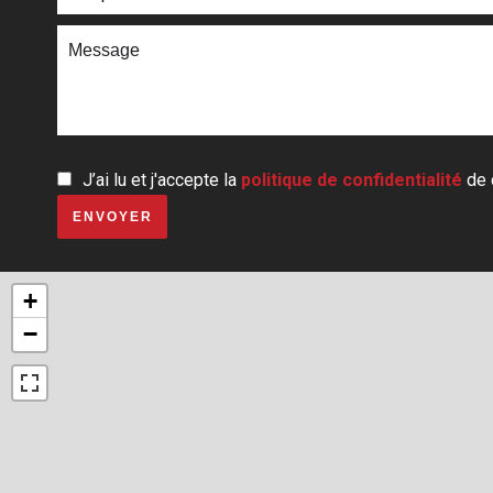
J’ai lu et j'accepte la
politique de confidentialité
de 
ENVOYER
+
−