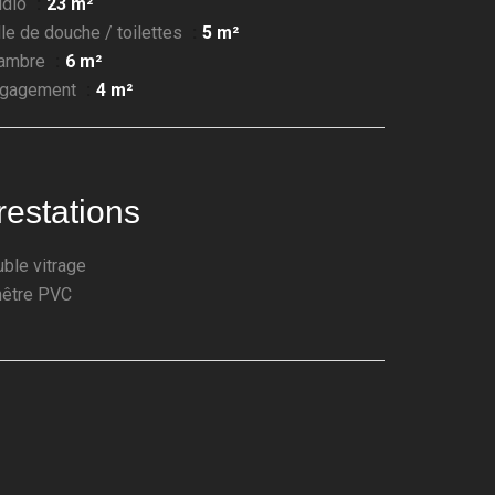
udio
23 m²
lle de douche / toilettes
5 m²
hambre
6 m²
égagement
4 m²
restations
ble vitrage
nêtre PVC