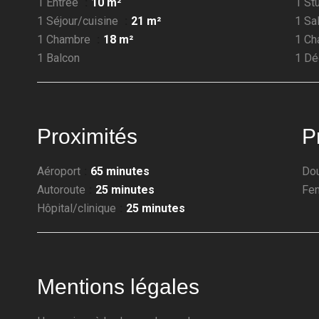
1 Entrée
10 m²
1 St
1 Séjour/cuisine
21 m²
1 Sa
1 Chambre
18 m²
1 C
1 Balcon
1 D
Proximités
P
Aéroport
65 minutes
Dou
Autoroute
25 minutes
Fe
Hôpital/clinique
25 minutes
Mentions légales