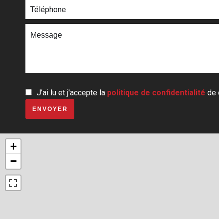
J’ai lu et j'accepte la
politique de confidentialité
de 
ENVOYER
+
−