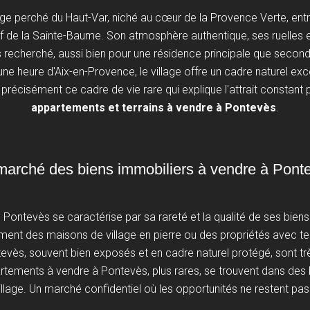
age perché du Haut-Var, niché au cœur de la Provence Verte, entre 
de la Sainte-Baume. Son atmosphère authentique, ses ruelles en p
rès recherché, aussi bien pour une résidence principale que secon
une heure d'Aix-en-Provence, le village offre un cadre naturel exc
 précisément ce cadre de vie rare qui explique l'attrait constant 
appartements et terrains à vendre à Pontevès
.
marché des biens immobiliers à vendre à Pont
Pontevès se caractérise par sa rareté et la qualité de ses bien
ment des maisons de village en pierre ou des propriétés avec te
tevès, souvent bien exposés et en cadre naturel protégé, sont tr
tements à vendre à Pontevès, plus rares, se trouvent dans des
lage. Un marché confidentiel où les opportunités ne restent pa