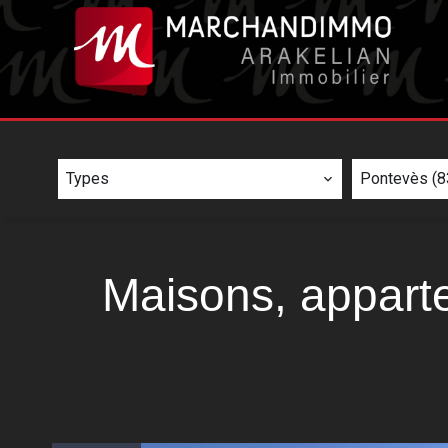
TYPES
VILLE
Types
Pontevès (8
Maisons, apparte