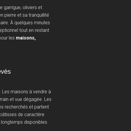
garrigue, oliviers et
ierre et sa tranquillité
daire. À quelques minutes
eptionnel tout en restant
pour les
maisons,
evès
s. Les maisons à vendre à
rrain et vue dégagée. Les
ès recherchés et partent
 bâtisses de caractère
s longtemps disponibles.